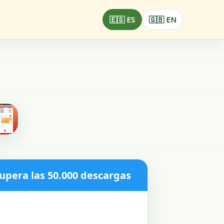
🇪🇸 ES
🇬🇧 EN
supera las 50.000 descargas