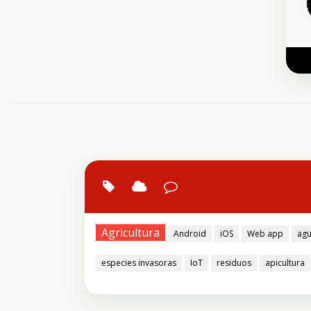
Agricultura
Android
iOS
Web app
ag
especies invasoras
IoT
residuos
apicultura